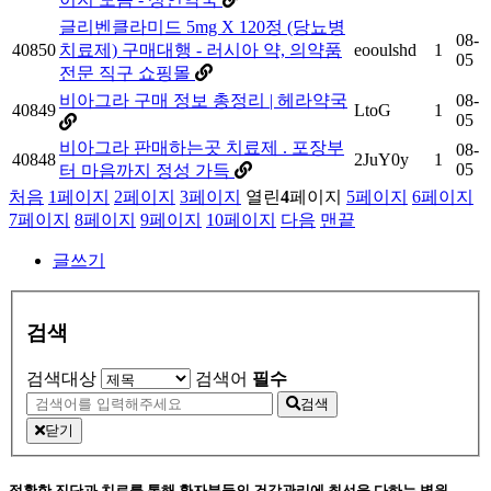
글리벤클라미드 5mg X 120정 (당뇨병
08-
40850
치료제) 구매대행 - 러시아 약, 의약품
eooulshd
1
05
전문 직구 쇼핑몰
비아그라 구매 정보 총정리 | 헤라약국
08-
40849
LtoG
1
05
비아그라 판매하는곳 치료제 . 포장부
08-
40848
2JuY0y
1
05
터 마음까지 정성 가득
처음
1
페이지
2
페이지
3
페이지
열린
4
페이지
5
페이지
6
페이지
7
페이지
8
페이지
9
페이지
10
페이지
다음
맨끝
글쓰기
검색
검색대상
검색어
필수
검색
닫기
정확한 진단과 치료를 통해 환자분들의 건강관리에 최선을 다하는 병원,