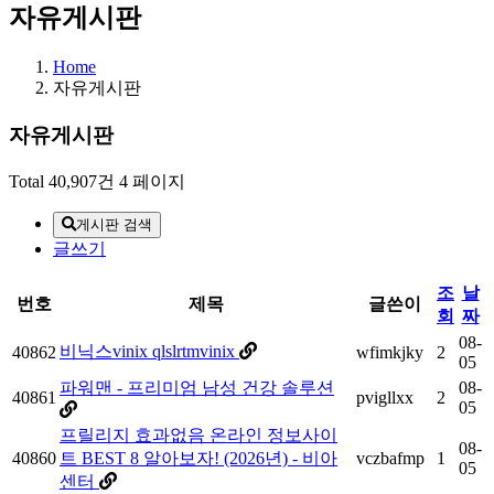
자유게시판
Home
자유게시판
자유게시판
Total 40,907건
4 페이지
게시판 검색
글쓰기
조
날
번호
제목
글쓴이
회
짜
08-
비닉스vinix qlslrtmvinix
40862
wfimkjky
2
05
파워맨 - 프리미엄 남성 건강 솔루션
08-
40861
pvigllxx
2
05
프릴리지 효과없음 온라인 정보사이
08-
40860
트 BEST 8 알아보자! (2026년) - 비아
vczbafmp
1
05
센터