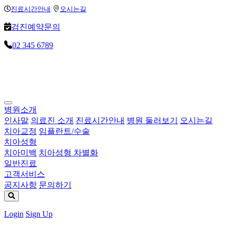
Loading...
Loading...
Loading...
진료시간안내
오시는길
검진예약문의
02 345 6789
병원소개
인사말
의료진 소개
진료시간안내
병원 둘러보기
오시는길
치아교정
임플란트/수술
치아성형
치아미백
치아성형 차별화
일반진료
고객서비스
공지사항
문의하기
Login
Sign Up