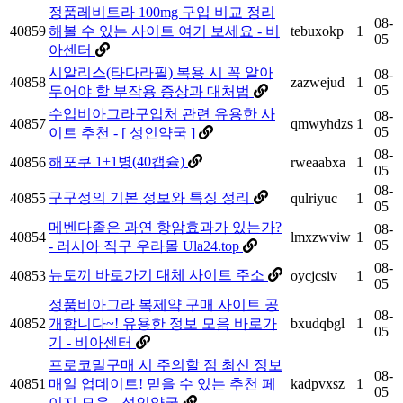
정품레비트라 100mg 구입 비교 정리
08-
40859
해볼 수 있는 사이트 여기 보세요 - 비
tebuxokp
1
05
아센터
시알리스(타다라필) 복용 시 꼭 알아
08-
40858
zazwejud
1
05
두어야 할 부작용 증상과 대처법
수입비아그라구입처 관련 유용한 사
08-
40857
qmwyhdzs
1
05
이트 추천 - [ 성인약국 ]
08-
해포쿠 1+1병(40캡슐)
40856
rweaabxa
1
05
08-
구구정의 기본 정보와 특징 정리
40855
qulriyuc
1
05
메벤다졸은 과연 항암효과가 있는가?
08-
40854
lmxzwviw
1
05
- 러시아 직구 우라몰 Ula24.top
08-
뉴토끼 바로가기 대체 사이트 주소
40853
oycjcsiv
1
05
정품비아그라 복제약 구매 사이트 공
08-
40852
개합니다~! 유용한 정보 모음 바로가
bxudqbgl
1
05
기 - 비아센터
프로코밀구매 시 주의할 점 최신 정보
08-
40851
매일 업데이트! 믿을 수 있는 추천 페
kadpvxsz
1
05
이지 모음 - 성인약국