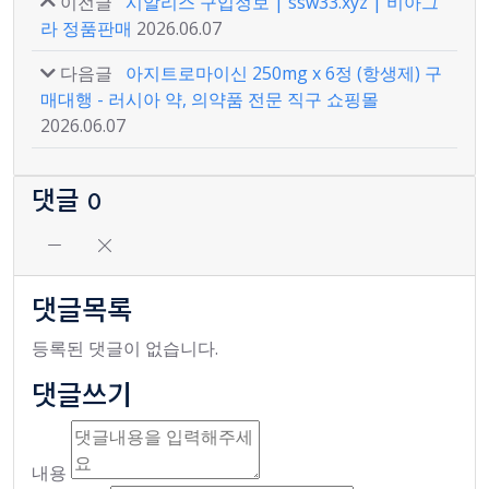
이전글
시알리스 구입정보 | ssw33.xyz | 비아그
라 정품판매
2026.06.07
다음글
아지트로마이신 250mg x 6정 (항생제) 구
매대행 - 러시아 약, 의약품 전문 직구 쇼핑몰
2026.06.07
댓글
0
댓글목록
등록된 댓글이 없습니다.
댓글쓰기
내용