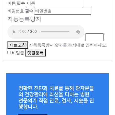
이름
필수
비밀번호
필수
자동등록방지
새로고침
자동등록방지 숫자를 순서대로 입력하세요.
비밀글
댓글등록
정확한 진단과 치료를 통해 환자분들
의 건강관리에 최선을 다하는 병원,
전문의가 직접 진료, 검사, 시술을 진
행합니다.