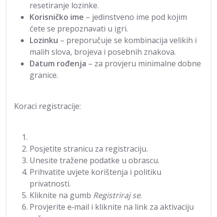
resetiranje lozinke.
Korisničko ime
– jedinstveno ime pod kojim
ćete se prepoznavati u igri.
Lozinku
– preporučuje se kombinacija velikih i
malih slova, brojeva i posebnih znakova.
Datum rođenja
– za provjeru minimalne dobne
granice.
Koraci registracije:
Posjetite stranicu za registraciju.
Unesite tražene podatke u obrascu.
Prihvatite uvjete korištenja i politiku
privatnosti.
Kliknite na gumb
Registriraj se
.
Provjerite e‑mail i kliknite na link za aktivaciju