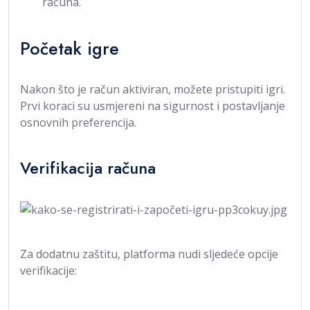
računa.
Početak igre
Nakon što je račun aktiviran, možete pristupiti igri.
Prvi koraci su usmjereni na sigurnost i postavljanje
osnovnih preferencija.
Verifikacija računa
Za dodatnu zaštitu, platforma nudi sljedeće opcije
verifikacije: