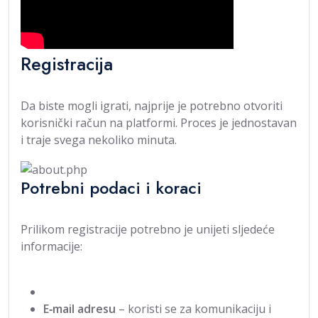
Registracija
Da biste mogli igrati, najprije je potrebno otvoriti
korisnički račun na platformi. Proces je jednostavan
i traje svega nekoliko minuta.
Potrebni podaci i koraci
Prilikom registracije potrebno je unijeti sljedeće
informacije:
E‑mail adresu
– koristi se za komunikaciju i