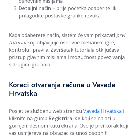
osnovnim misijama.
Detaljni način
– prije početka odaberite lik,
prilagodite postavke grafike i zvuka.
Kada odaberete način, sistem će vam prikazati
prvi
tutorial
koji objavljuje osnovne mehanike igre,
kontrolu i pravila. Završetak tutoriala otključava
pristup glavnim misijama i mogućnost povezivanja
s drugim igračima.
Koraci otvaranja računa u Vavada
Hrvatska
Posjetite službenu web stranicu
Vavada Hrvatska
i
kliknite na gumb
Registriraj se
koji se nalazi u
gornjem desnom kutu ekrana. Ovo je prvi korak koji
vas usmjerava na obrazac za unos osobnih