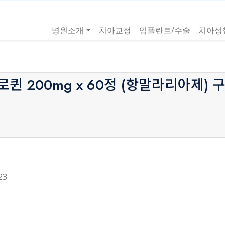
병원소개
치아교정
임플란트/수술
치아성
Home
자유게시판
 200mg x 60정 (항말라리아제) 구
23