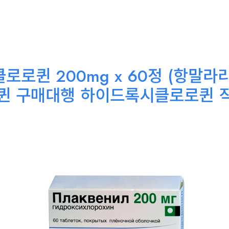
로로퀸 200mg x 60정 (항말라
퀸 구매대행 하이드록시클로로퀸 