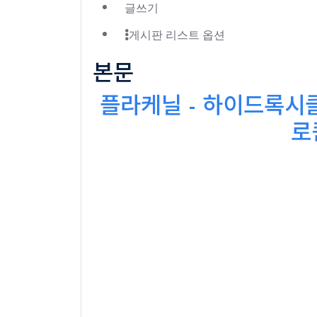
글쓰기
게시판 리스트 옵션
본문
플라케닐 - 하이드록시클
로