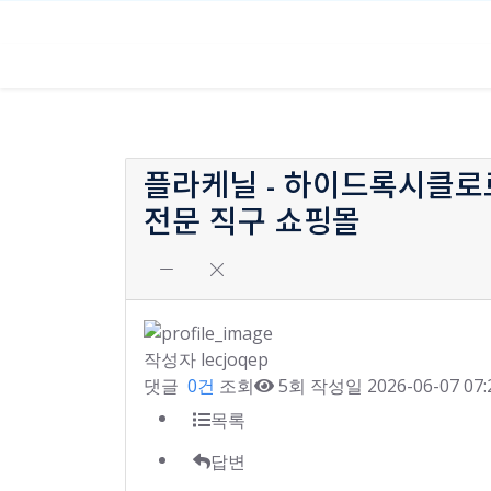
진료시간안내
오시는길
자유게시판
플라케닐 - 하이드록시클로로퀸
전문 직구 쇼핑몰
작성자
lecjoqep
댓글
0건
조회
5회
작성일
2026-06-07 07:
목록
답변