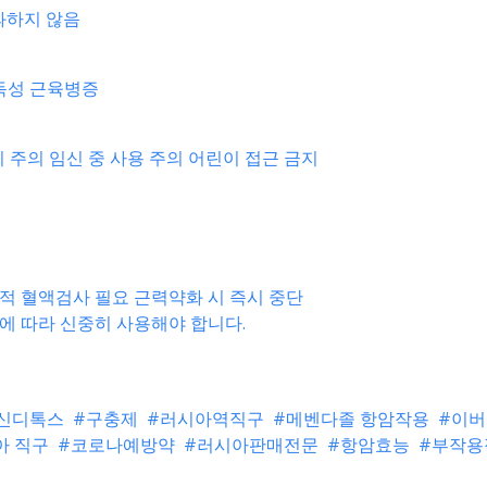
 초과하지 않음
독성 근육병증
시 주의 임신 중 사용 주의 어린이 접근 금지
기적 혈액검사 필요 근력약화 시 즉시 중단
에 따라 신중히 사용해야 합니다.
Loading...
Loading...
Loading...
신디톡스
#구충제
#러시아역직구
#메벤다졸 항암작용
#이
아 직구
#코로나예방약
#러시아판매전문
#항암효능
#부작용