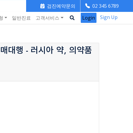
검진예약문의
02 345 6789
Sign Up
형
일반진료
고객서비스
Login
매대행 - 러시아 약, 의약품