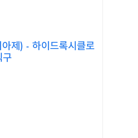
리아제) - 하이드록시클로
직구