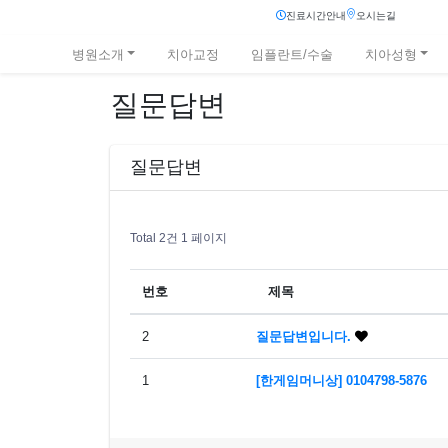
진료시간안내
오시는길
병원소개
치아교정
임플란트/수술
치아성형
질문답변
질문답변
Total 2건
1 페이지
번호
제목
2
질문답변입니다.
1
[한​게임​머니​상] 01​04​79​8-​58​76