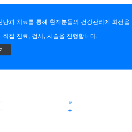
진단과 치료를 통해 환자분들의 건강관리에 최선을
 직접 진료, 검사, 시술을 진행합니다.
기
료과목
병원안내
환
서울시 마포구 동교동 146-8 5F
환
기쁨치과
종
대표자 : 김준호
장 내시경
사업자등록번호 : 105-00-12345