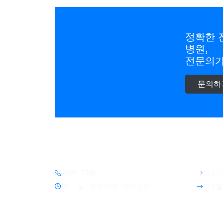
정확한 
병원,
전문의가
문의하
진료안내
진
1599 - 7745
내과질
평 일 : 오전 9:00 ~오후 6:00
만성질
토 요 일 : 오전 9:00 ~오후 1:00
예방접
점심시간 : 오후 1:00~오후 2:00
위·대